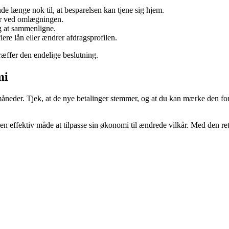
nde længe nok til, at besparelsen kan tjene sig hjem.
ber ved omlægningen.
ig at sammenligne.
lere lån eller ændrer afdragsprofilen.
ræffer den endelige beslutning.
mi
åneder. Tjek, at de nye betalinger stemmer, og at du kan mærke den for
 effektiv måde at tilpasse sin økonomi til ændrede vilkår. Med den rett