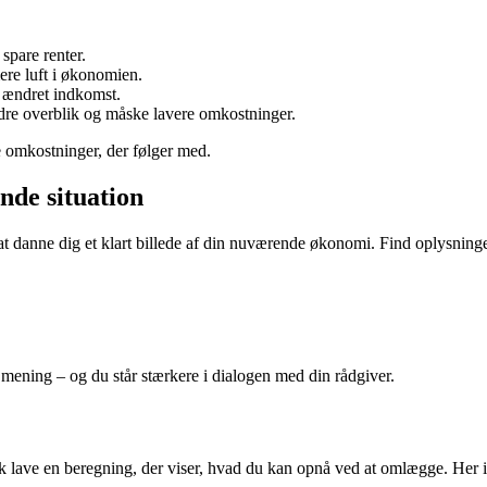
 spare renter.
mere luft i økonomien.
t ændret indkomst.
 bedre overblik og måske lavere omkostninger.
e omkostninger, der følger med.
nde situation
dé at danne dig et klart billede af din nuværende økonomi. Find oplysning
mening – og du står stærkere i dialogen med din rådgiver.
typisk lave en beregning, der viser, hvad du kan opnå ved at omlægge. Her