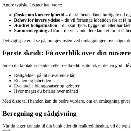
Andre typiske årsager kan være:
Ønske om kortere løbetid
– du vil betale lånet hurtigere ud og
Behov for lavere ydelse
– du vil forlænge løbetiden for at få 
Ændret boligsituation
– du skal flytte, bygge om eller har fåe
Sammenlægning af lån
– du vil samle flere lån i ét for at få
Det vigtigste er at se på, om gevinsten ved omlægningen overstiger d
Første skridt: Få overblik over din nuvære
Inden du kontakter banken eller realkreditinstituttet, er det en god i
Restgælden på dit nuværende lån
Renten og løbetiden
Eventuelle bidragssatser og gebyrer
Hvor meget du betaler hver måned
Med disse tal i hånden kan du bedre vurdere, om en omlægning giver 
Beregning og rådgivning
Når du tager kontakt til din bank eller dit realkreditinstitut, vil de 