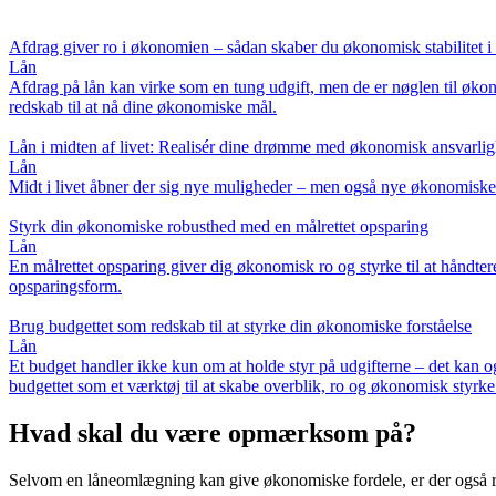
Afdrag giver ro i økonomien – sådan skaber du økonomisk stabilitet 
Lån
Afdrag på lån kan virke som en tung udgift, men de er nøglen til økon
redskab til at nå dine økonomiske mål.
Lån i midten af livet: Realisér dine drømme med økonomisk ansvarli
Lån
Midt i livet åbner der sig nye muligheder – men også nye økonomiske 
Styrk din økonomiske robusthed med en målrettet opsparing
Lån
En målrettet opsparing giver dig økonomisk ro og styrke til at håndte
opsparingsform.
Brug budgettet som redskab til at styrke din økonomiske forståelse
Lån
Et budget handler ikke kun om at holde styr på udgifterne – det kan 
budgettet som et værktøj til at skabe overblik, ro og økonomisk styrke
Hvad skal du være opmærksom på?
Selvom en låneomlægning kan give økonomiske fordele, er der også risi