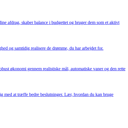
ine afdrag, skaber balance i budgettet og bruger dem som et aktivt
hed og samtidig realisere de drømme, du har arbejdet for.
 robust økonomi gennem realistiske mål, automatiske vaner og den rette
dig med at træffe bedre beslutninger. Lær, hvordan du kan bruge