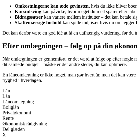
Omkostningerne kan æde gevinsten
, hvis du ikke bliver boe
Kursudsving
kan påvirke, hvor meget du reelt sparer eller ta
Bidragssatser
kan variere mellem institutter – det kan betale s
Skattemæssige forhold
kan spille ind, især hvis du omlægger f
Det kan derfor være en god idé at få en uafhængig vurdering, før du t
Efter omlægningen – følg op på din økono
Når omlægningen er gennemført, er det værd at følge op efter nogle m
dit samlede budget – måske er der andre steder, du kan optimere.
En låneomlægning er ikke noget, man gør hvert år, men det kan være en
tryghed i hverdagen.
Lån
Lån
Låneomlægning
Boliglån
Privatøkonomi
Rente
Økonomisk rådgivning
Del glæden
X