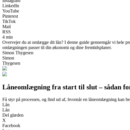
Instagram
LinkedIn
YouTube
Pinterest
TikTok
Mail
RSS
4 min
Overvejer du at omlægge dit lån? I denne guide gennemgår vi hele proc
omlægningen passer til din økonomi og dine fremtidsplaner.
Simon Thygesen
Simon
Thygesen
Låneomlægning fra start til slut – sådan fo
Få styr på processen, og find ud af, hvornår en låneomlægning kan bet
Lån
Lån
Del glæden
X
Facebook