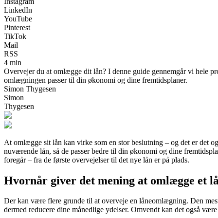
Instagram
LinkedIn
YouTube
Pinterest
TikTok
Mail
RSS
4 min
Overvejer du at omlægge dit lån? I denne guide gennemgår vi hele proc
omlægningen passer til din økonomi og dine fremtidsplaner.
Simon Thygesen
Simon
Thygesen
At omlægge sit lån kan virke som en stor beslutning – og det er det 
nuværende lån, så de passer bedre til din økonomi og dine fremtidsplan
foregår – fra de første overvejelser til det nye lån er på plads.
Hvornår giver det mening at omlægge et l
Der kan være flere grunde til at overveje en låneomlægning. Den mest a
dermed reducere dine månedlige ydelser. Omvendt kan det også være en