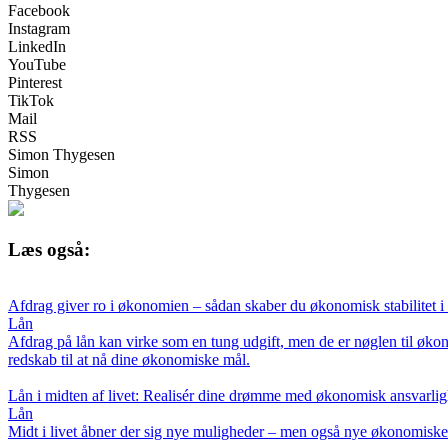
Facebook
Instagram
LinkedIn
YouTube
Pinterest
TikTok
Mail
RSS
Simon Thygesen
Simon
Thygesen
Læs også:
Afdrag giver ro i økonomien – sådan skaber du økonomisk stabilitet 
Lån
Afdrag på lån kan virke som en tung udgift, men de er nøglen til økon
redskab til at nå dine økonomiske mål.
Lån i midten af livet: Realisér dine drømme med økonomisk ansvarli
Lån
Midt i livet åbner der sig nye muligheder – men også nye økonomiske 