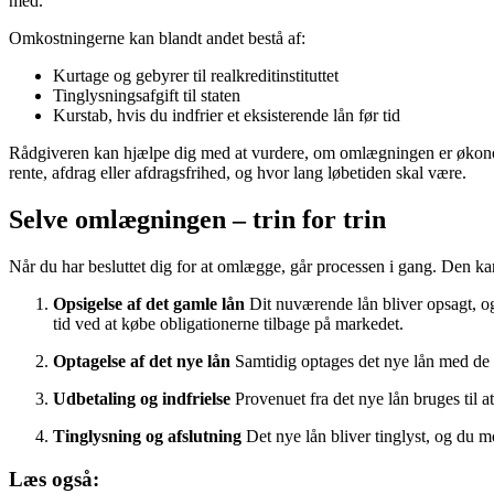
med.
Omkostningerne kan blandt andet bestå af:
Kurtage og gebyrer til realkreditinstituttet
Tinglysningsafgift til staten
Kurstab, hvis du indfrier et eksisterende lån før tid
Rådgiveren kan hjælpe dig med at vurdere, om omlægningen er økonomisk 
rente, afdrag eller afdragsfrihed, og hvor lang løbetiden skal være.
Selve omlægningen – trin for trin
Når du har besluttet dig for at omlægge, går processen i gang. Den kan
Opsigelse af det gamle lån
Dit nuværende lån bliver opsagt, og d
tid ved at købe obligationerne tilbage på markedet.
Optagelse af det nye lån
Samtidig optages det nye lån med de øn
Udbetaling og indfrielse
Provenuet fra det nye lån bruges til a
Tinglysning og afslutning
Det nye lån bliver tinglyst, og du m
Læs også: