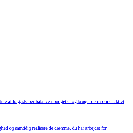
ine afdrag, skaber balance i budgettet og bruger dem som et aktivt
hed og samtidig realisere de drømme, du har arbejdet for.