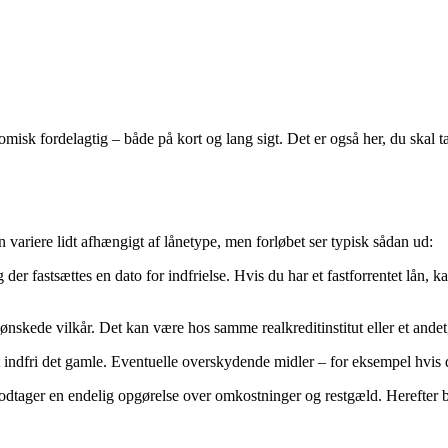
fordelagtig – både på kort og lang sigt. Det er også her, du skal tage s
 variere lidt afhængigt af lånetype, men forløbet ser typisk sådan ud:
er fastsættes en dato for indfrielse. Hvis du har et fastforrentet lån, ka
skede vilkår. Det kan være hos samme realkreditinstitut eller et andet, 
t indfri det gamle. Eventuelle overskydende midler – for eksempel hvis du
odtager en endelig opgørelse over omkostninger og restgæld. Herefter be