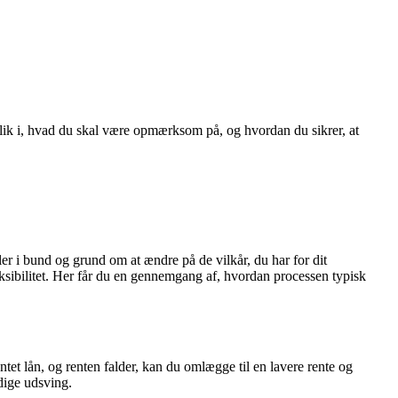
dblik i, hvad du skal være opmærksom på, og hvordan du sikrer, at
r i bund og grund om at ændre på de vilkår, du har for dit
leksibilitet. Her får du en gennemgang af, hvordan processen typisk
tet lån, og renten falder, kan du omlægge til en lavere rente og
dige udsving.