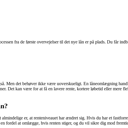
essen fra de første overvejelser til det nye lån er på plads. Du får in
også. Men det behøver ikke være uoverskueligt. En låneomlægning handle
er. Det kan være for at få en lavere rente, kortere løbetid eller mere f
ån?
lmindelige er, at renteniveauet har ændret sig. Hvis du har et fastforren
 fordel at omlægge, hvis renten stiger, og du vil sikre dig mod fremti